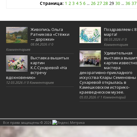
Страница:
1
2
3
4
5
6
...
26
27
28
29
30
...
36
37
Живопись Ольга
Поздравляем с 8
Ратникова «Стёжки
марта!
— дорожки»
08.03.2026 // 0
08.04.2026 // 0
Комментариев
Комментариев
Удивительная
Выставка вышитых
выставка выши
картин
картин известно
К.С.Сухаревой «На
мастера
встречу
декоративно-прикладного
вдохновению»
искусства Клары Семеновны
Сухаревой открылась в
12.03.2026 // 0 Комментариев
Камешковском историко-
краеведческом музее.
05.03.2026 // 1 Комментарий
Все права защищены © 2026