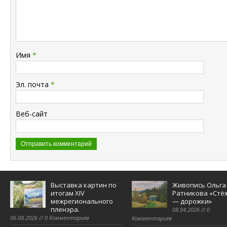
Имя
*
Эл. почта
*
Веб-сайт
Выставка картин по
Живопись Ольга
итогам XIV
Ратникова «Стё
межрегионального
— дорожки»
пленэра.
08.04.2026 // 0
06.08.2026 // 0 Комментариев
Комментариев