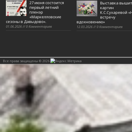
27 июня состоится
Выставка выши
первый летний
картин
пленэр
К.С.Сухаревой «
«Маркелловские
встречу
сезоны в Давыдово».
вдохновению»
01.06.2026 // 0 Комментариев
12.03.2026 // 0 Комментариев
Все права защищены © 2026