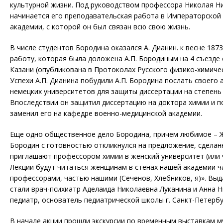
культурной жизни. Под руководством профессора Николая Н
начинается его преподавательская работа в Императорской
академии, с которой он был связан всю свою жизнь.
В числе студентов Бородина оказался А. Дианин. к весне 187
работу, которая была доложена А.П. Бородиным на 4 съезде
Казани (опубликована в Протоколах Русского физико-химическ
Успехи А.П. Дианина побудили А.П. Бородина послать своего 
немецких университетов для защиты диссертации на степень
Впоследствии он защитил диссертацию на доктора химии и п
заменил его на кафедре военно-медицинской академии.
Еще одно общественное дело Бородина, причем любимое – Ж
Бородин с готовностью откликнулся на предложение, сдела
приглашают профессором химии в женский университет (или 
Лекции будут читаться женщинам в стенах нашей академии 
профессорами, частью нашими (Сеченов, Хлебников, я)». Вы
стали врач-психиатр Аделаида Николаевна Луканина и Анна 
педиатр, основатель педиатрической школы г. Санкт-Петербу
В начале акции прошли экскурсии по временным выставкам му