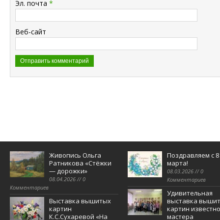
Эл. почта
*
Веб-сайт
Живопись Ольга
Поздравляем с 8
Ратникова «Стёжки
марта!
— дорожки»
08.03.2026 // 0
08.04.2026 // 0
Комментариев
Комментариев
Удивительная
Выставка вышитых
выставка выши
картин
картин известно
К.С.Сухаревой «На
мастера