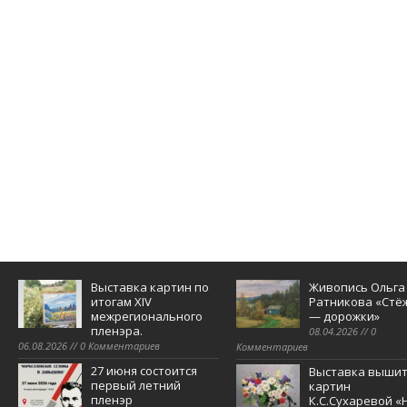
Выставка картин по
Живопись Ольга
итогам XIV
Ратникова «Стё
межрегионального
— дорожки»
пленэра.
08.04.2026 // 0
06.08.2026 // 0 Комментариев
Комментариев
27 июня состоится
Выставка выши
первый летний
картин
пленэр
К.С.Сухаревой «