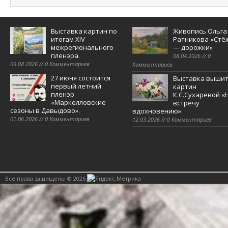
Выставка картин по
Живопись Ольга
итогам XIV
Ратникова «Стё
межрегионального
— дорожки»
пленэра.
08.04.2026 // 0
06.08.2026 // 0 Комментариев
Комментариев
27 июня состоится
Выставка выши
первый летний
картин
пленэр
К.С.Сухаревой «
«Маркелловские
встречу
сезоны в Давыдово».
вдохновению»
01.06.2026 // 0 Комментариев
12.03.2026 // 0 Комментариев
Все права защищены © 2026