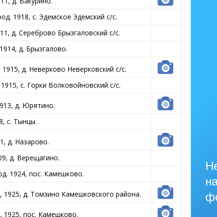
1, д. Вакурино.
. 1918, с. Эдемское Эдемский с/с.
1, д. Сереброво Брызгаловский с/с.
914, д. Брызгалово.
1915, д. Неверково Неверковский с/с.
1915, с. Горки Волковойновский с/с.
913, д. Юрятино.
, с. Тынцы.
, д. Назарово.
9, д. Верещагино.
Не
д. 1924, пос. Камешково.
на
 1925, д. Томзино Камешковского района.
ф
 1925, пос. Камешково.