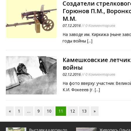
Создатели стрелковог
Горюнов П.М., Воронко
М.М.
07.12.2016
// 0 Комментариев
На заводе им. Киркижа (ныне заво
годы войны
[...]
Камешковские летчик
войны
02.12.2016
// 0 Комментариев
На фото вверху: участник Велик
К.И. Фокееев (г.
[...]
«
1
…
9
10
11
12
13
»
Выставка картин по
Живопись Ольга