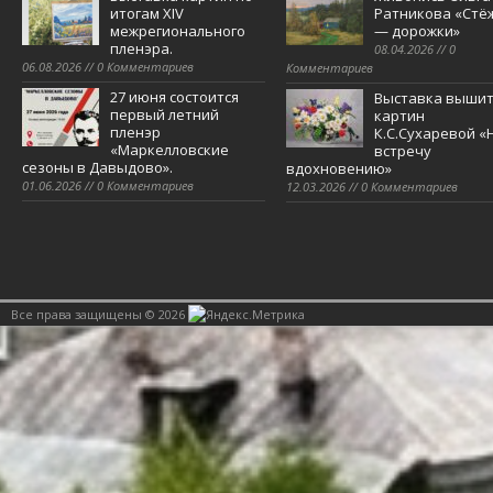
итогам XIV
Ратникова «Стё
межрегионального
— дорожки»
пленэра.
08.04.2026 // 0
06.08.2026 // 0 Комментариев
Комментариев
27 июня состоится
Выставка выши
первый летний
картин
пленэр
К.С.Сухаревой «
«Маркелловские
встречу
сезоны в Давыдово».
вдохновению»
01.06.2026 // 0 Комментариев
12.03.2026 // 0 Комментариев
Все права защищены © 2026