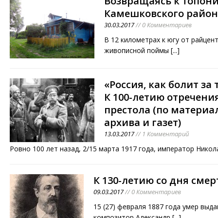
Возвращаясь к топон
Камешковского район
30.03.2017
// 0 Комментариев
В 12 километрах к югу от райце
живописной поймы
[...]
«Россия, как болит за 
К 100-летию отречения
престола (по материа
архива и газет)
13.03.2017
// 1 Комментарий
Ровно 100 лет назад, 2/15 марта 1917 года, император Никол
К 130-летию со дня смер
09.03.2017
// 0 Комментариев
15 (27) февраля 1887 года умер выд
композитор Александр
[...]