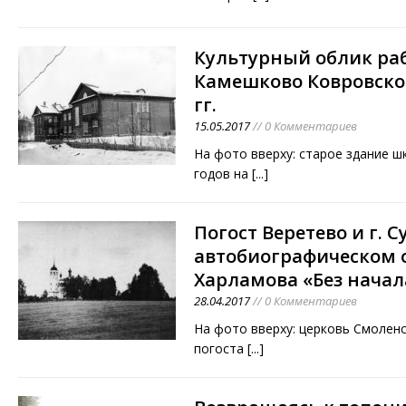
Культурный облик раб
Камешково Ковровског
гг.
15.05.2017
// 0 Комментариев
На фото вверху: старое здание ш
годов на
[...]
Погост Веретево и г. С
автобиографическом о
Харламова «Без начал
28.04.2017
// 0 Комментариев
На фото вверху: церковь Смолен
погоста
[...]