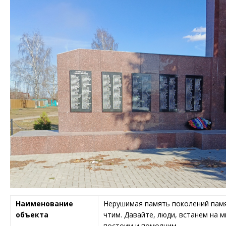
Наименование
Нерушимая память поколений памят
объекта
чтим. Давайте, люди, встанем на м
постоим и помолчим.