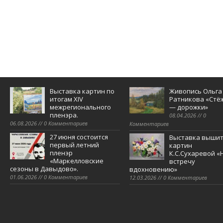
Выставка картин по
Живопись Ольга
итогам XIV
Ратникова «Стё
межрегионального
— дорожки»
пленэра.
08.04.2026 // 0
06.08.2026 // 0 Комментариев
Комментариев
27 июня состоится
Выставка выши
первый летний
картин
пленэр
К.С.Сухаревой «
«Маркелловские
встречу
сезоны в Давыдово».
вдохновению»
01.06.2026 // 0 Комментариев
12.03.2026 // 0 Комментариев