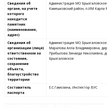
Сведения об
Администрация МО Брызгаловское
органе, на учете
Камешковский район, п.ИМ Карла М
которого
находится
памятник
(наименование,
адрес)
Сведения об
Администрация МО Брызгаловское
организации (лице)
Маралова Алла Владимировна, дир
ответственном за
Прибылова Зинаида Николаевна, 
состояние,
Брызгаловское
сохранение
объекта,
благоустройство
территории
Составитель
Е.С.Гамозина, Инспектор ВУС
паспорта
Воинам-землякам, погибшим в годы Великой Отечественной войны