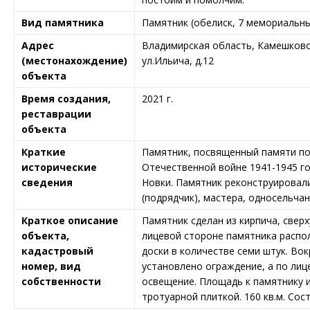
Вид памятника
Памятник (обелиск, 7 мемориальны
Адрес
Владимирская область, Камешковск
(местонахождение)
ул.Ильича, д.12
объекта
Время создания,
2021 г.
реставрации
объекта
Краткие
Памятник, посвященный памяти по
исторические
Отечественной войне 1941-1945 го
сведения
Новки. Памятник реконструировали
(подрядчик), мастера, односельчан
Краткое описание
Памятник сделан из кирпича, свер
объекта,
лицевой стороне памятника расп
кадастровый
доски в количестве семи штук. Во
номер, вид
установлено ограждение, а по лиц
собственности
освещение. Площадь к памятнику 
тротуарной плиткой. 160 кв.м. Сос