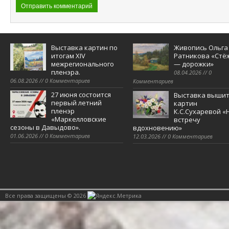
Выставка картин по
Живопись Ольга
итогам XIV
Ратникова «Стё
межрегионального
— дорожки»
пленэра.
08.04.2026 // 0
06.08.2026 // 0 Комментариев
Комментариев
27 июня состоится
Выставка выши
первый летний
картин
пленэр
К.С.Сухаревой «
«Маркелловские
встречу
сезоны в Давыдово».
вдохновению»
01.06.2026 // 0 Комментариев
12.03.2026 // 0 Комментариев
Все права защищены © 2026